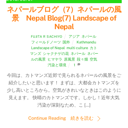
ネパールブログ（7）ネパールの風
景 Nepal Blog(7) Landscape of
Nepal
アジア
,
ネパール
,
FUJITA R SACHIYO
フィールドノーツ
,
国外
Kathmandu
,
Landscape of Nepal
,
multi culture
,
カト
マンズ
,
シャクナゲの花
,
ネパール
,
ネパー
ルの風景
,
ヒマヤラ
,
原風景
,
段々畑
,
空気
汚染と環境
1
今回は、カトマンズ近郊で見られるネパールの風景をご
紹介したいと思います！ まずは、大都会カトマンズを
少し高いところから。空気がきれいなときはこのように
見えます。 快晴のカトマンズです。しかし！近年大気
汚染が深刻なため、こ […]
Continue Reading 続きを読む