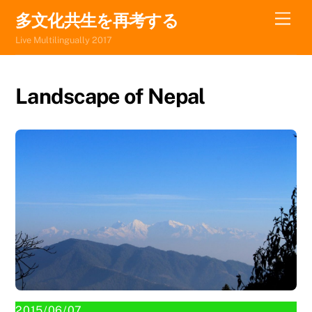
Skip
Men
多文化共生を再考する
to
Live Multilingually 2017
content
Landscape of Nepal
2015/06/07