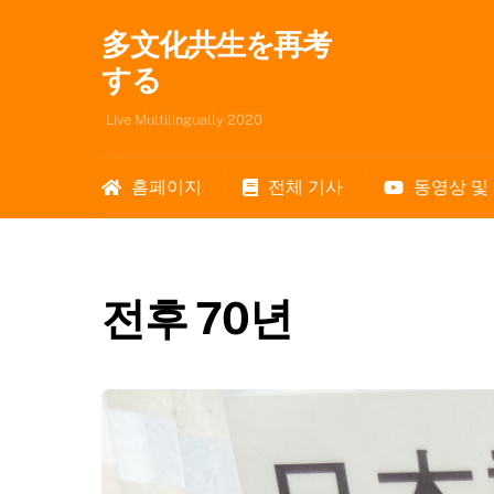
Skip
多文化共生を再考
to
content
する
Live Multilingually 2020
홈페이지
전체 기사
동영상 및
전후 70년