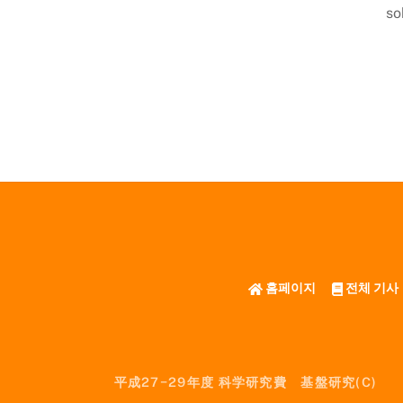
so
홈페이지
전체 기사
平成27−29年度 科学研究費 基盤研究(C)