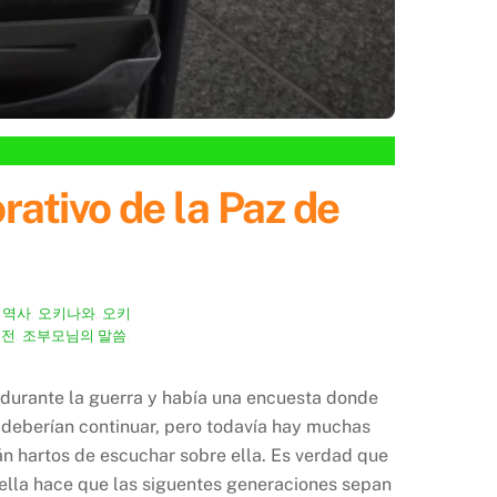
ivo de la Paz de
,
역사
,
오키나와
,
오키
대전
,
조부모님의 말씀
,
te la guerra y había una encuesta donde
 deberían continuar, pero todavía hay muchas
án hartos de escuchar sobre ella. Es verdad que
 ella hace que las siguentes generaciones sepan