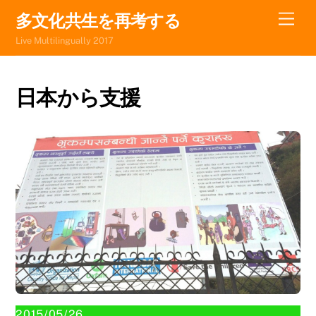
Skip
Men
多文化共生を再考する
to
Live Multilingually 2017
content
日本から支援
2015/05/26