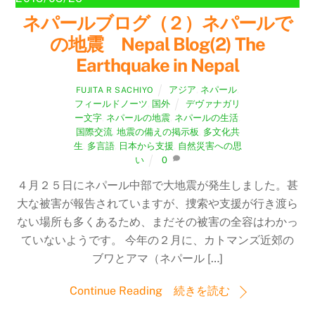
ネパールブログ（２）ネパールで
の地震 Nepal Blog(2) The
Earthquake in Nepal
アジア
,
ネパール
,
FUJITA R SACHIYO
フィールドノーツ
,
国外
デヴァナガリ
ー文字
,
ネパールの地震
,
ネパールの生活
,
国際交流
,
地震の備えの掲示板
,
多文化共
生
,
多言語
,
日本から支援
,
自然災害への思
い
0
４月２５日にネパール中部で大地震が発生しました。甚
大な被害が報告されていますが、捜索や支援が行き渡ら
ない場所も多くあるため、まだその被害の全容はわかっ
ていないようです。 今年の２月に、カトマンズ近郊の
ブワとアマ（ネパール […]
Continue Reading 続きを読む