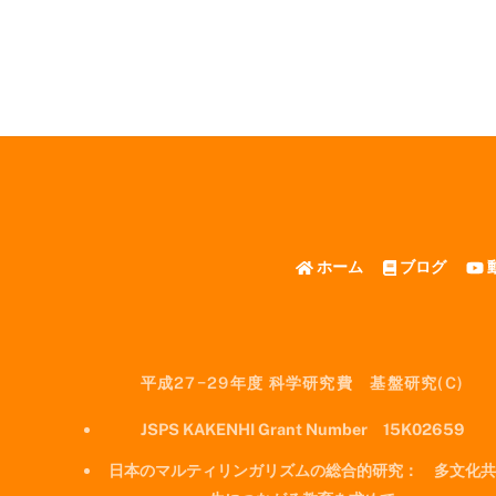
ホーム
ブログ
平成27−29年度 科学研究費 基盤研究(C)
JSPS KAKENHI Grant Number 15K02659
日本のマルティリンガリズムの総合的研究： 多文化共