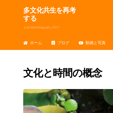
Skip
多文化共生を再考
to
content
する
Live Multilingually 2017
ホーム
ブログ
動画と写真
文化と時間の概念