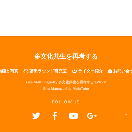
多文化共生を再考する
動画と写真
藤田ラウンド研究室
ライター紹介
お問い合
Live Multilingually 多文化共生を再考する©2022
Site Managed by MojaTube
FOLLOW US