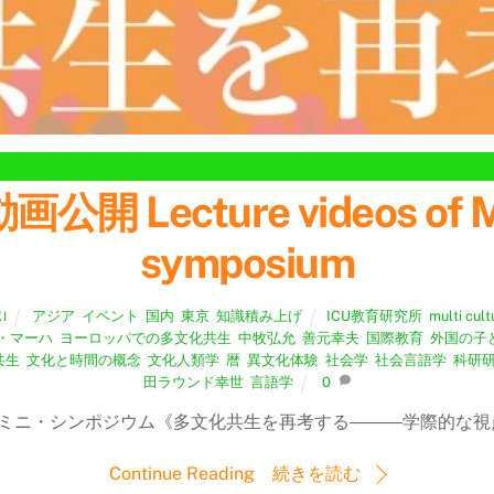
ecture videos of Multi
symposium
アジア
,
イベント
,
国内
,
東京
,
知識積み上げ
ICU教育研究所
,
multi cult
I
・マーハ
,
ヨーロッパでの多文化共生
,
中牧弘允
,
善元幸夫
,
国際教育
,
外国の子
共生
,
文化と時間の概念
,
文化人類学
,
暦
,
異文化体験
,
社会学
,
社会言語学
,
科研
田ラウンド幸世
,
言語学
0
したミニ・シンポジウム《多文化共生を再考する―――学際的な視点
Continue Reading 続きを読む