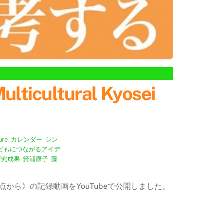
cultural Kyosei
ure
,
カレンダー
,
シン
どもにつながるアイデ
研究成果
,
箕浦康子
,
藤
から》の記録動画をYouTubeで公開しました。