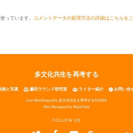
 を使っています。
コメントデータの処理方法の詳細はこちらを
多文化共生を再考する
動画と写真
藤田ラウンド研究室
ライター紹介
お問い合
Live Multilingually 多文化共生を再考する©2022
Site Managed by MojaTube
FOLLOW US