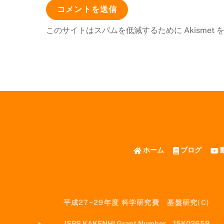
このサイトはスパムを低減するために Akismet
ホーム
ブログ
平成27−29年度 科学研究費 基盤研究(C)
JSPS KAKENHI Grant Number 15K02659