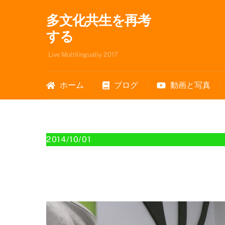
Skip
多文化共生を再考
to
content
する
Live Multilingually 2017
ホーム
ブログ
動画と写真
2014/10/01