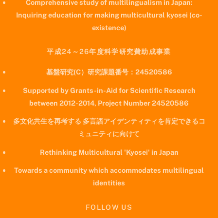
Comprehensive study of multilingualism in Japan:
Inquiring education for making multicultural kyosei (co-
existence)
平成24～26年度科学研究費助成事業
基盤研究(C）研究課題番号：24520586
Supported by Grants-in-Aid for Scientific Research
between 2012-2014, Project Number 24520586
多文化共生を再考する 多言語アイデンティティを肯定できるコ
ミュニティに向けて
Rethinking Multicultural 'Kyosei' in Japan
Towards a community which accommodates multilingual
identities
FOLLOW US