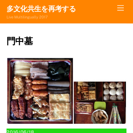
Skip
Men
多文化共生を再考する
to
Live Multilingually 2017
content
門中墓
2016/06/18