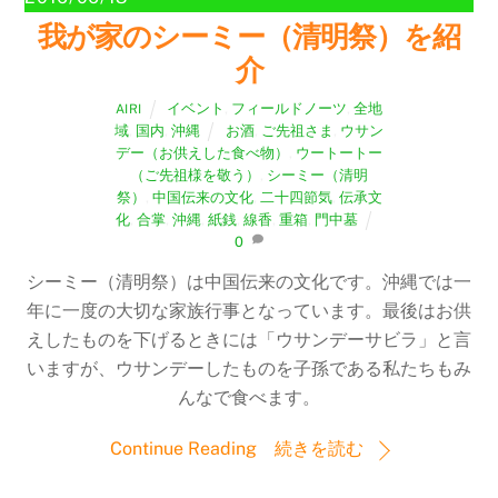
我が家のシーミー（清明祭）を紹
介
イベント
,
フィールドノーツ
,
全地
AIRI
域
,
国内
,
沖縄
お酒
,
ご先祖さま
,
ウサン
デー（お供えした食べ物）
,
ウートートー
（ご先祖様を敬う）
,
シーミー（清明
祭）
,
中国伝来の文化
,
二十四節気
,
伝承文
化
,
合掌
,
沖縄
,
紙銭
,
線香
,
重箱
,
門中墓
0
シーミー（清明祭）は中国伝来の文化です。沖縄では一
年に一度の大切な家族行事となっています。最後はお供
えしたものを下げるときには「ウサンデーサビラ」と言
いますが、ウサンデーしたものを子孫である私たちもみ
んなで食べます。
Continue Reading 続きを読む