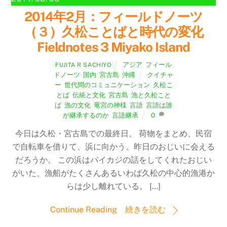
2014年2月：フィールドノーツ
（３）久松ことばと時代の変化
Fieldnotes 3 Miyako Island
アジア
,
フィール
FUJITA R SACHIYO
ドノーツ
,
国内
,
宮古島
,
沖縄
クイチャ
ー
,
世代間のコミュニケーション
,
久松こ
とば
,
伝統と文化
,
宮古島
,
漁と久松こと
ば
,
漁の文化
,
竜宮の神様
,
言語
,
言語は誰
が継承するのか
,
言語継承
0
今日は久松・宮古島での最終日。 荷物をまとめ、民宿
で自転車を借りて、浜に向かう。昨日のおじいに会える
だろうか。 この浜はパイカジの話をしてくれたおじい
がいた、漁船がたくさんあるいわば久松の中心的漁港か
らは少し離れている。 […]
Continue Reading 続きを読む