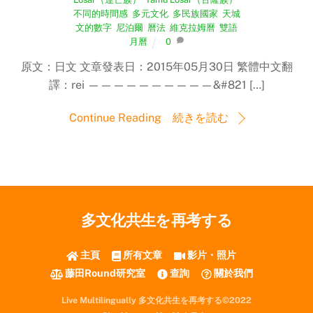
不同的時間感
,
多元文化
,
多民族國家
,
天城
文的數字
,
尼泊爾
,
曆法
,
維克拉姆曆
,
雙語
月曆
0
原文：日文 文章發表日：2015年05月30日 繁體中文翻
譯：rei ——————————&#821 […]
Continue Reading 続きを読む
多文化共生を再考する
主頁
所有文章
影片・照片
藤田Round研究室
查詢
關於我們
Live Multilingually 多文化共生を再考する©2022