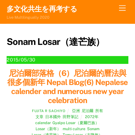
Skip
Men
多文化共生を再考する
to
Live Multilingually 2020
content
Sonam Losar（達芒族）
2015/05/30
尼泊爾部落格（6）尼泊爾的曆法與
很多個新年 Nepal Blog(6) Nepalese
calender and numerous new year
celebration
亞洲
,
尼泊爾
,
所有
FUJITA R SACHIYO
文章
,
日本國外
,
田野筆記
2072年
,
calendar
,
Gyalpo Losar（夏爾巴族）
,
Losar（新年）
,
multi culture
,
Sonam
Losar（達芒族）
,
Tamu Losar（古隆族）
,