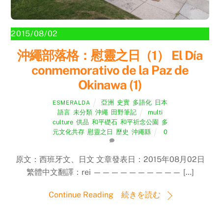
2015/08/02
沖繩部落格：慰靈之日（1） El Día
conmemorativo de la Paz de
Okinawa (1)
亞洲
,
史實
,
多語化
,
日本
ESMERALDA
語言
,
未分類
,
沖繩
,
田野筆記
multi
culture
,
供品
,
和平礎石
,
和平祈念公園
,
多
元文化共存
,
慰靈之日
,
歷史
,
沖繩縣
0
原文：西班牙文、日文 文章發表日：2015年08月02日
繁體中文翻譯：rei —————————— […]
Continue Reading 続きを読む