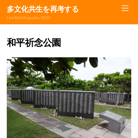
Skip
Men
多文化共生を再考する
to
Live Multilingually 2020
content
和平祈念公園