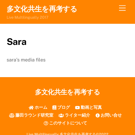
Skip
Men
多文化共生を再考する
to
Live Multilingually 2017
content
Sara
sara’s media files
多文化共生を再考する
ホーム
ブログ
動画と写真
藤田ラウンド研究室
ライター紹介
お問い合せ
このサイトについて
Live Multilingually 多文化共生を再考する©2022