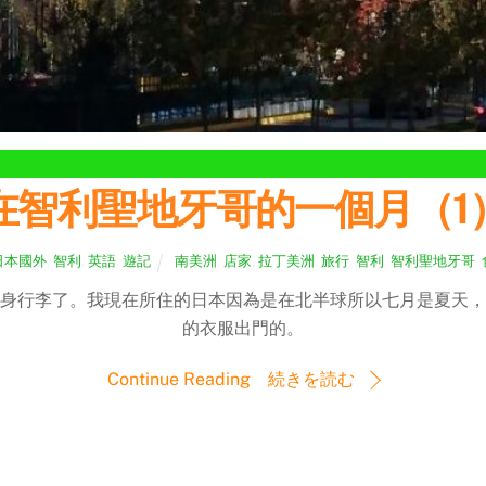
在智利聖地牙哥的一個月（1
日本國外
,
智利
,
英語
,
遊記
南美洲
,
店家
,
拉丁美洲
,
旅行
,
智利
,
智利聖地牙哥
,
身行李了。我現在所住的日本因為是在北半球所以七月是夏天，
的衣服出門的。
Continue Reading 続きを読む