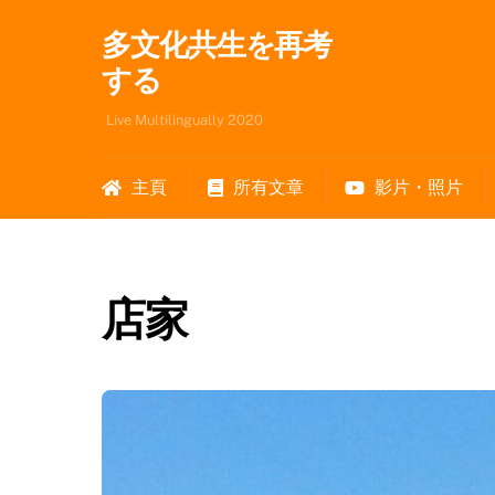
Skip
多文化共生を再考
to
content
する
Live Multilingually 2020
主頁
所有文章
影片・照片
店家