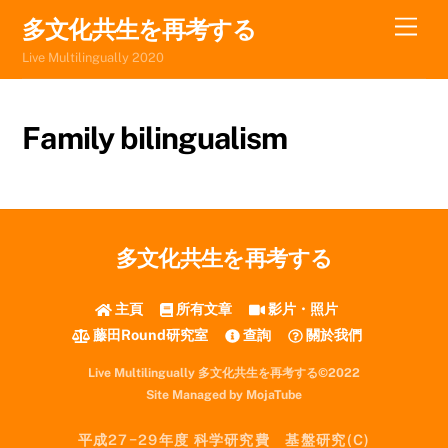
Skip
Men
多文化共生を再考する
to
Live Multilingually 2020
content
Family bilingualism
多文化共生を再考する
主頁
所有文章
影片・照片
藤田Round研究室
查詢
關於我們
Live Multilingually 多文化共生を再考する©2022
Site Managed by MojaTube
平成27−29年度 科学研究費 基盤研究(C)